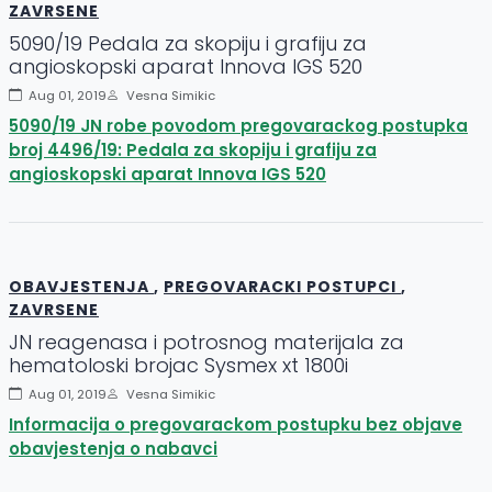
ZAVRSENE
5090/19 Pedala za skopiju i grafiju za
angioskopski aparat Innova IGS 520
Aug 01, 2019
Vesna Simikic
5090/19 JN robe povodom pregovarackog postupka
broj 4496/19: Pedala za skopiju i grafiju za
angioskopski aparat Innova IGS 520
OBAVJESTENJA
,
PREGOVARACKI POSTUPCI
,
ZAVRSENE
JN reagenasa i potrosnog materijala za
hematoloski brojac Sysmex xt 1800i
Aug 01, 2019
Vesna Simikic
Informacija o pregovarackom postupku bez objave
obavjestenja o nabavci