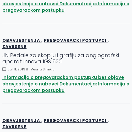
obavjestenja o nabavci Dokumentacija: Informacija o
pregovarackom postupku
OBAVJESTENJA
,
PREGOVARACKI POSTUPCI
,
ZAVRSENE
JN Pedale za skopiju i grafiju za angiografski
aparat Innova IGS 520
Jul 11, 2019
Vesna Simikic
Informacija o pregovarackom postupku bez objave
obavjestenja o nabavci Dokumentacija: Informacija o
pregovarackom postupku
OBAVJESTENJA
,
PREGOVARACKI POSTUPCI
,
ZAVRSENE