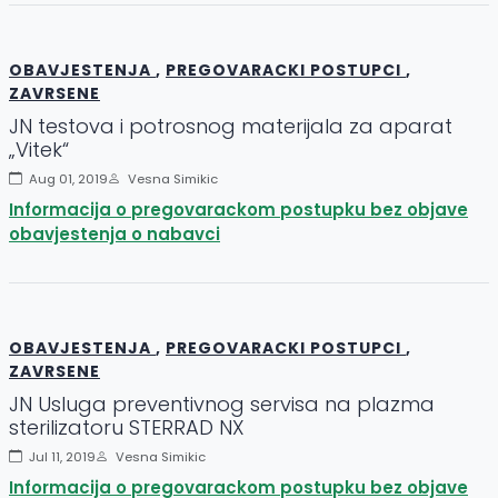
OBAVJESTENJA
,
PREGOVARACKI POSTUPCI
,
ZAVRSENE
JN testova i potrosnog materijala za aparat
„Vitek“
Aug 01, 2019
Vesna Simikic
Informacija o pregovarackom postupku bez objave
obavjestenja o nabavci
OBAVJESTENJA
,
PREGOVARACKI POSTUPCI
,
ZAVRSENE
JN Usluga preventivnog servisa na plazma
sterilizatoru STERRAD NX
Jul 11, 2019
Vesna Simikic
Informacija o pregovarackom postupku bez objave