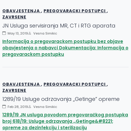
OBAVJESTENJA
,
PREGOVARACKI POSTUPCI
,
ZAVRSENE
JN Usluga servisiranja MR, CT i RTG aparata
May 13, 2019
Vesna Simikic
Informacija o pregovarackom postupku bez objave
obavjestenja o nabavci Dokumentacija: Informacija o
pregovarackom postupku
OBAVJESTENJA
,
PREGOVARACKI POSTUPCI
,
ZAVRSENE
1289/19 Usluge odrzavanja ,,Getinge” opreme
Feb 28, 2019
Vesna Simikic
1289/19 JN usluga povodom pregovaračkog postupka
broj 618/19: Usluge odrzavanja ,,Getinge&#8221;
opreme za dezinfekciju i sterilizaciju