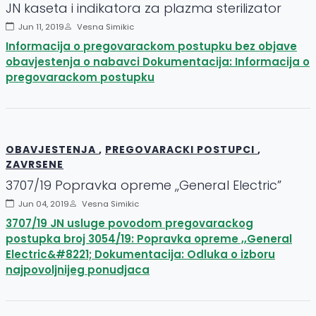
JN kaseta i indikatora za plazma sterilizator
Jun 11, 2019
Vesna Simikic
Informacija o pregovarackom postupku bez objave
obavjestenja o nabavci Dokumentacija: Informacija o
pregovarackom postupku
OBAVJESTENJA
,
PREGOVARACKI POSTUPCI
,
ZAVRSENE
3707/19 Popravka opreme ,,General Electric”
Jun 04, 2019
Vesna Simikic
3707/19 JN usluge povodom pregovarackog
postupka broj 3054/19: Popravka opreme ,,General
Electric&#8221; Dokumentacija: Odluka o izboru
najpovoljnijeg ponudjaca