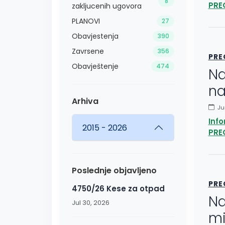
8
PRE
zakljucenih ugovora
PLANOVI
27
Obavjestenja
390
Zavrsene
356
PRE
Obavještenje
474
Na
na
Arhiva
Jun
Inf
2015 - 2026
PRE
Poslednje objavljeno
PRE
4750/26 Kese za otpad
Na
Jul 30, 2026
mi