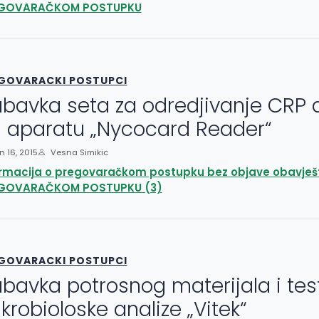
GOVARAČKOM POSTUPKU
GOVARACKI POSTUPCI
bavka seta za odredjivanje CRP an
 aparatu „Nycocard Reader“
 16, 2015
Vesna Simikic
ormacija o pregovaračkom postupku bez objave obavješ
GOVARAČKOM POSTUPKU (3)
GOVARACKI POSTUPCI
bavka potrosnog materijala i tes
krobioloske analize „Vitek“