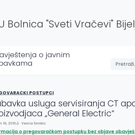
U Bolnica "Sveti Vračevi" Bijel
avještenja o javnim
bavkama
GOVARACKI POSTUPCI
bavka usluga servisiranja CT ap
oizvodjaca „General Electric“
 16, 2015
Vesna Simikic
ormacija o pregovaračkom postupku bez objave obavješ