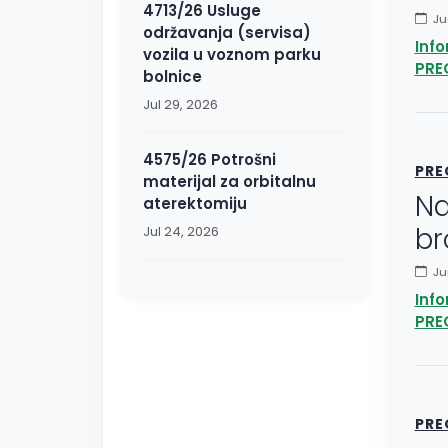
4713/26 Usluge
Jun
održavanja (servisa)
Inf
vozila u voznom parku
PRE
bolnice
Jul 29, 2026
4575/26 Potrošni
PRE
materijal za orbitalnu
Na
aterektomiju
br
Jul 24, 2026
Jun
Inf
PRE
PRE