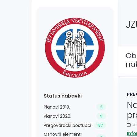
JZ
Ob
na
PRE
Status nabavki
Na
Planovi 2019.
3
pr
Planovi 2020.
9
Pregovaracki postupci
Jun
137
Inf
Osnovni elementi