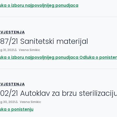
ka o izboru najpovoljnijeg ponudjaca
VJESTENJA
87/21 Sanitetski materijal
 31, 2021
Vesna Simikic
ka o izboru najpovoljnijeg ponudjaca Odluka o poniste
VJESTENJA
02/21 Autoklav za brzu sterilizacij
g 30, 2021
Vesna Simikic
uka o ponistenju