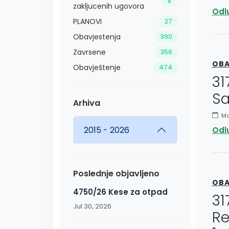
8
zakljucenih ugovora
Odl
PLANOVI
27
Obavjestenja
390
Zavrsene
356
OBA
Obavještenje
474
31
Sa
Arhiva
Ma
2015 - 2026
Odl
Poslednje objavljeno
OBA
4750/26 Kese za otpad
31
Jul 30, 2026
Re