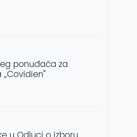
ijeg ponuđača za
,,Covidien"
ke u Odluci o izboru