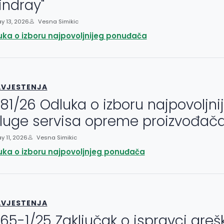
indray"
y 13, 2026
Vesna Simikic
uka o izboru najpovoljnijeg ponuđača
VJESTENJA
81/26 Odluka o izboru najpovoljn
luge servisa opreme proizvođača 
 11, 2026
Vesna Simikic
uka o izboru najpovoljnjeg ponuđača
VJESTENJA
65-1/25 Zaključak o ispravci greš