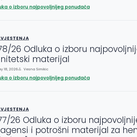
uka o izboru najpovoljnijeg ponuđača
VJESTENJA
78/26 Odluka o izboru najpovoljn
nitetski materijal
y 18, 2026
Vesna Simikic
uka o izboru najpovoljnijeg ponuđača
VJESTENJA
77/26 Odluka o izboru najpovoljn
agensi i potrošni materijal za he