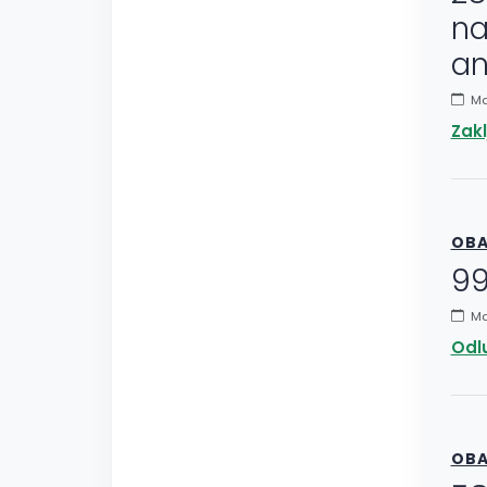
na
an
May
Zakl
OBA
99
Ma
Odl
OBA