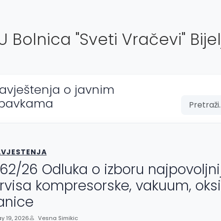
U Bolnica "Sveti Vračevi" Bijel
avještenja o javnim
bavkama
VJESTENJA
62/26 Odluka o izboru najpovoljn
rvisa kompresorske, vakuum, oksi
anice
y 19, 2026
Vesna Simikic