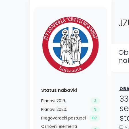
JZ
Ob
na
OBA
Status nabavki
33
Planovi 2019.
3
se
Planovi 2020.
9
st
Pregovaracki postupci
137
Osnovni elementi
Ma