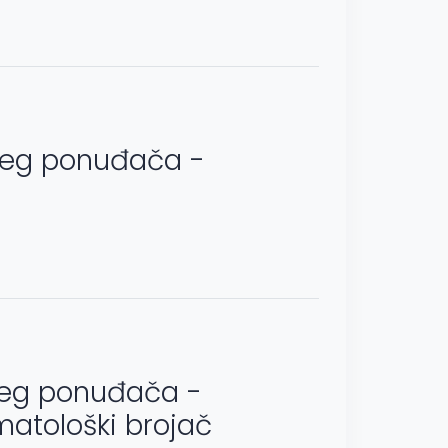
ijeg ponuđača -
ijeg ponuđača -
matološki brojač