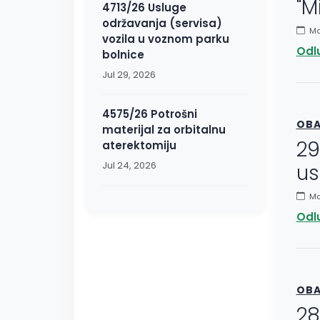
"M
4713/26 Usluge
održavanja (servisa)
Ma
vozila u voznom parku
Odl
bolnice
Jul 29, 2026
4575/26 Potrošni
OBA
materijal za orbitalnu
29
aterektomiju
Jul 24, 2026
us
May
Odl
OBA
28