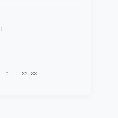
i
10
...
32
33
›
Developed by &
itsystem.io