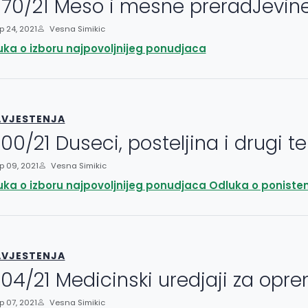
70/21 Meso i mesne preradJevin
 24, 2021
Vesna Simikic
ka o izboru najpovoljnijeg ponudjaca
VJESTENJA
00/21 Duseci, posteljina i drugi tek
 09, 2021
Vesna Simikic
ka o izboru najpovoljnijeg ponudjaca Odluka o poniste
VJESTENJA
04/21 Medicinski uredjaji za opr
 07, 2021
Vesna Simikic