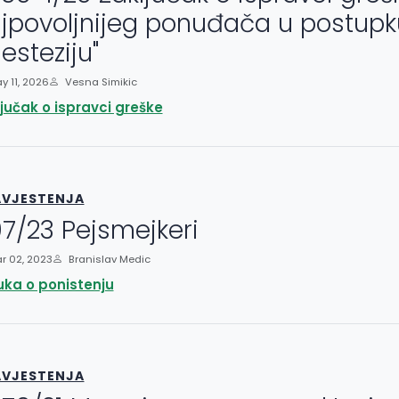
jpovoljnijeg ponuđača u postupku 
esteziju"
 11, 2026
Vesna Simikic
jučak o ispravci greške
VJESTENJA
7/23 Pejsmejkeri
r 02, 2023
Branislav Medic
uka o ponistenju
VJESTENJA