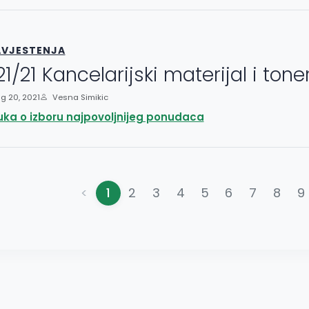
VJESTENJA
21/21 Kancelarijski materijal i toner
g 20, 2021
Vesna Simikic
uka o izboru najpovoljnijeg ponudaca
<
1
2
3
4
5
6
7
8
9