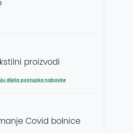
e
stilni proizvodi
nju dijela postupka nabavke
emanje Covid bolnice