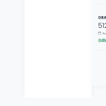
OBA
51
Au
Odl
2025 ©
JZU BOLNICA "SVETI VRAČEVI" BIJELJINA